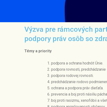
Výzva pre rámcových part
podpory práv osôb so zd
Témy a priority
podpora a ochrana hodnôt Únie.
podpora rovnosti, predchádzanie di
podpora rodovej rovnosti.
predchádzanie rodovo podmienené
ochrana a podpora práv dieťaťa.
prevencia a boj proti násiliu pác
boj proti rasizmu, xenofóbii a vš
podpora angažovanosti občanov.