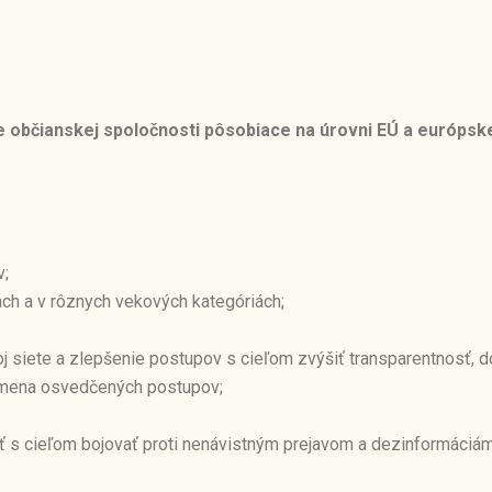
e občianskej spoločnosti pôsobiace na úrovni EÚ a európske
v;
ch a v rôznych vekových kategóriách;
voj siete a zlepšenie postupov s cieľom zvýšiť transparentnosť,
výmena osvedčených postupov;
ť s cieľom bojovať proti nenávistným prejavom a dezinformáciám