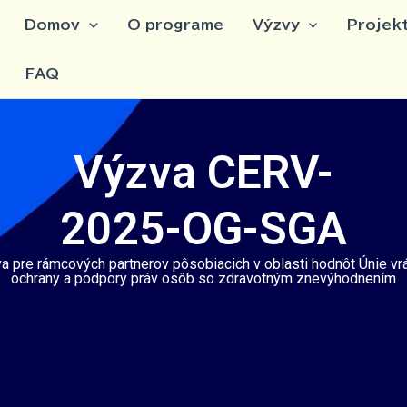
Domov
O programe
Výzvy
Projek
FAQ
Výzva CERV-
2025-OG-SGA
a pre rámcových partnerov pôsobiacich v oblasti hodnôt Únie vr
ochrany a podpory práv osôb so zdravotným znevýhodnením