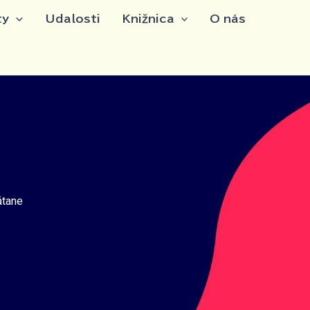
ty
Udalosti
Knižnica
O nás
átane