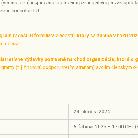
(vrátane detí) inšpirované metódami participatívnej a zastupiteľ
danou hodnotou EÚ.
ogram
(v časti B formulára žiadosti),
ktorý sa začína v roku 202
to oblastí
istratívne výdavky potrebné na chod organizácie, ktorá o g
ranty (t. j. finančnú podporu tretím stranám) svojim členským o
24. októbra 2024
5. február 2025 – 17:00 CET (