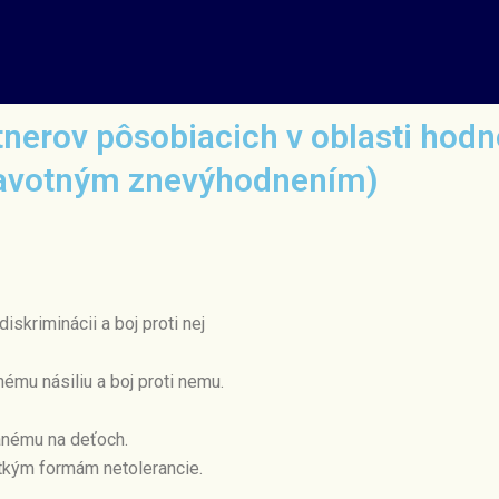
nerov pôsobiacich v oblasti hodn
ravotným znevýhodnením)
skriminácii a boj proti nej
mu násiliu a boj proti nemu.
hanému na deťoch.
etkým formám netolerancie.