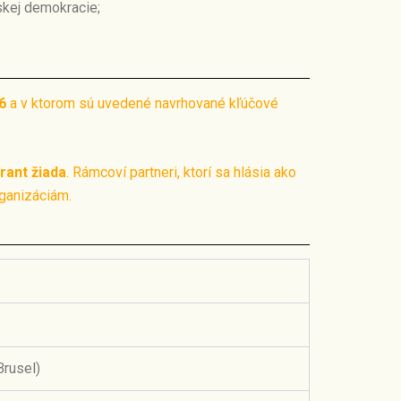
skej demokracie;
6
a v ktorom sú uvedené navrhované kľúčové
rant žiada
. Rámcoví partneri, ktorí sa hlásia ako
rganizáciám.
Brusel)